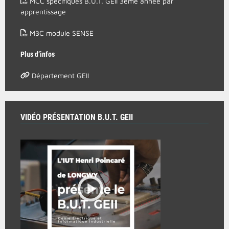
MCC spécifiques B.U.T. GEII 3ème année par
apprentissage
M3C module SENSE
Plus d’infos
Département GEII
VIDÉO PRÉSENTATION B.U.T. GEII