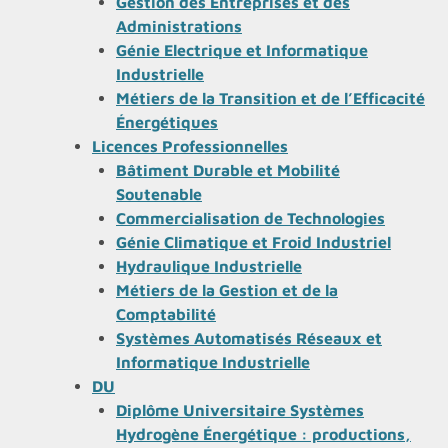
Gestion des Entreprises et des
Administrations
Génie Electrique et Informatique
Industrielle
Métiers de la Transition et de l’Efficacité
Énergétiques
Licences Professionnelles
Bâtiment Durable et Mobilité
Soutenable
Commercialisation de Technologies
Génie Climatique et Froid Industriel
Hydraulique Industrielle
Métiers de la Gestion et de la
Comptabilité
Systèmes Automatisés Réseaux et
Informatique Industrielle
DU
Diplôme Universitaire Systèmes
Hydrogène Énergétique : productions,