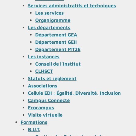
Services administratifs et techniques
Les services
Organigramme
Les départements
Département GEA
Département GEII
Département MT2E
Les instances
Conseil de l’Institut
CLHSCT
Statuts et règlement
Associations
Cellule EDI : Égalité, Diversité, Inclusion
Campus Connecté
Ecocampus
Visite virtuelle
Formations
B.U.T.