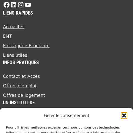
LIENS RAPIDES
Actualités
ENT
Messagerie Etudiante
Liens utiles
INFOS PRATIQUES
Contact et Accès
Offres d’emploi
Offres de logement
UN INSTITUT DE
Gérer le consentement
PRESENTATION BROCHURE (EN)
Pour offrir les meilleures expériences, nous utilisons des technologies
telles que les cookies pour stocker et/ou accéder aux informations des