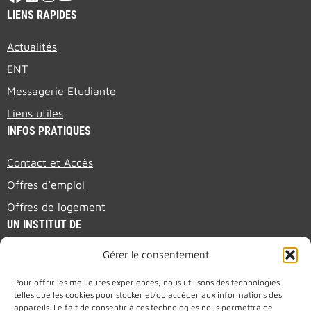
LIENS RAPIDES
Actualités
ENT
Messagerie Etudiante
Liens utiles
INFOS PRATIQUES
Contact et Accès
Offres d’emploi
Offres de logement
UN INSTITUT DE
Gérer le consentement
PRESENTATION BROCHURE (EN)
Pour offrir les meilleures expériences, nous utilisons des technologies
telles que les cookies pour stocker et/ou accéder aux informations des
appareils. Le fait de consentir à ces technologies nous permettra de